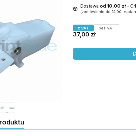
Dostawa
od 10,00 zł
- Or
(zamówienie do 14:00, nadani
z VAT
bez VAT
Cena
37,00 zł
D
produktu