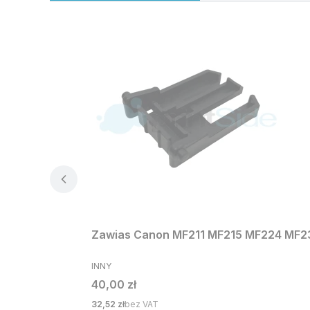
Zawias Canon MF211 MF215 MF224 MF
PRODUCENT
INNY
Cena
40,00 zł
Cena
32,52 zł
bez VAT