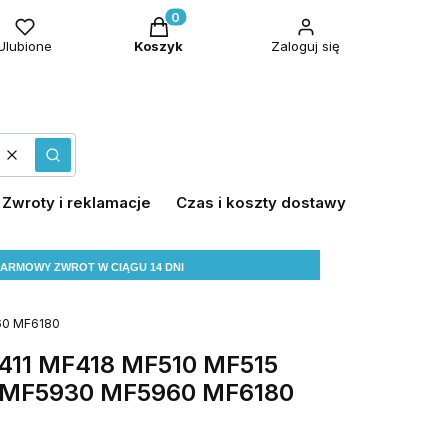
Produkty w koszyku: 0. Zobacz szczeg
Ulubione
Koszyk
Zaloguj się
Wyczyść
Szukaj
Zwroty i reklamacje
Czas i koszty dostawy
ARMOWY ZWROT W CIĄGU 14 DNI
60 MF6180
411 MF418 MF510 MF515
MF5930 MF5960 MF6180