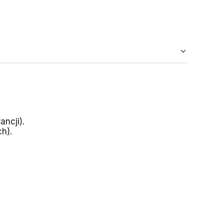
ncji).
h).