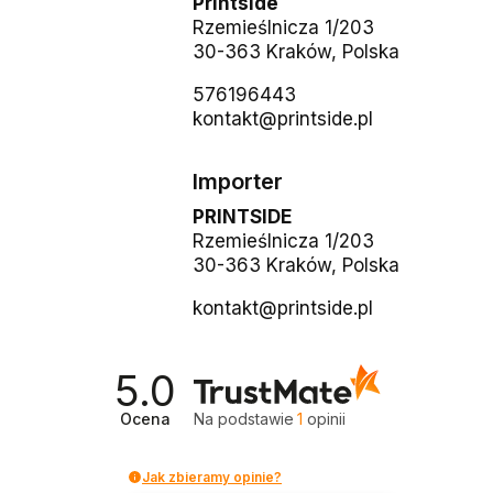
Printside
Rzemieślnicza 1/203
30-363 Kraków, Polska
576196443
kontakt@printside.pl
Importer
PRINTSIDE
Rzemieślnicza 1/203
30-363 Kraków, Polska
kontakt@printside.pl
5.0
Ocena
Na podstawie
1
opinii
Jak zbieramy opinie?