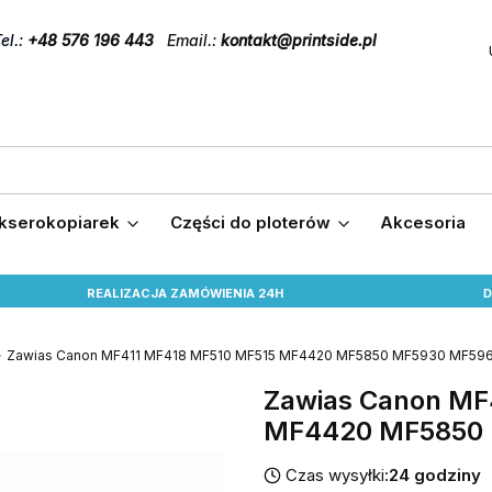
el
.:
+48 576 196 443
Email.:
kontakt@printside.pl
 kserokopiarek
Części do ploterów
Akcesoria
REALIZACJA ZAMÓWIENIA 24H
D
Zawias Canon MF411 MF418 MF510 MF515 MF4420 MF5850 MF5930 MF59
Zawias Canon MF
MF4420 MF5850 
Czas wysyłki:
24 godziny