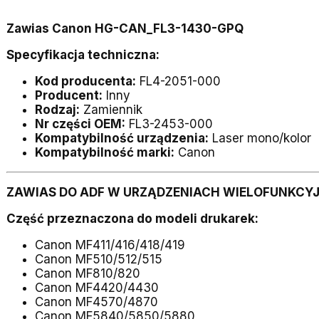
Zawias Canon HG-CAN_FL3-1430-GPQ
Specyfikacja techniczna:
Kod producenta:
FL4-2051-000
Producent:
Inny
Rodzaj:
Zamiennik
Nr części OEM:
FL3-2453-000
Kompatybilność urządzenia:
Laser mono/kolor
Kompatybilność marki:
Canon
ZAWIAS DO ADF W URZĄDZENIACH WIELOFUNKCYJN
Część przeznaczona do modeli drukarek:
Canon MF411/416/418/419
Canon MF510/512/515
Canon MF810/820
Canon MF4420/4430
Canon MF4570/4870
Canon MF5840/5850/5880