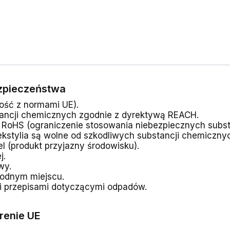
ezpieczeństwa
ość z normami UE).
tancji chemicznych zgodnie z dyrektywą REACH.
RoHS (ograniczenie stosowania niebezpiecznych substa
ekstylia są wolne od szkodliwych substancji chemicznyc
l (produkt przyjazny środowisku).
j.
wy.
odnym miejscu.
mi przepisami dotyczącymi odpadów.
renie UE