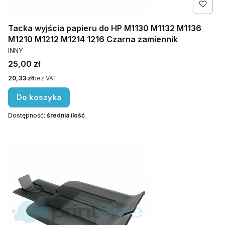
Tacka wyjścia papieru do HP M1130 M1132 M1136
M1210 M1212 M1214 1216 Czarna zamiennik
PRODUCENT
INNY
Cena
25,00 zł
Cena
20,33 zł
bez VAT
Do koszyka
Dostępność:
średnia ilość