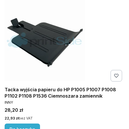
Tacka wyjścia papieru do HP P1005 P1007 P1008
P1102 P1108 P1536 Ciemnoszara zamiennik
PRODUCENT
INNY
Cena
28,20 zł
Cena
22,93 zł
bez VAT