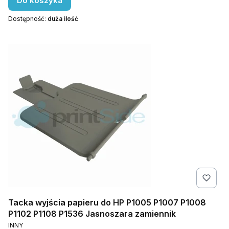
Do koszyka
Dostępność:
duża ilość
Tacka wyjścia papieru do HP P1005 P1007 P1008
P1102 P1108 P1536 Jasnoszara zamiennik
PRODUCENT
INNY