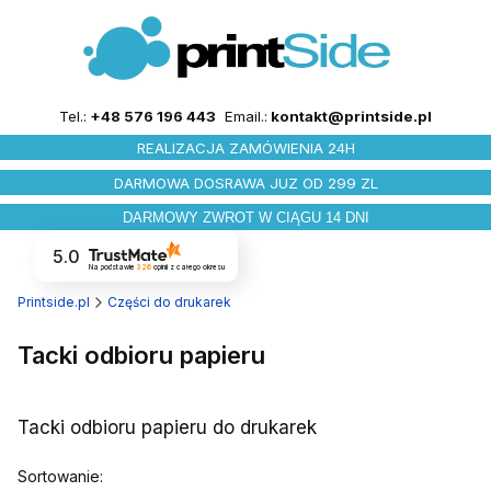
Tel.:
+48 576 196 443
Email.:
kontakt@printside.pl
REALIZACJA ZAMÓWIENIA 24H
DARMOWA DOSRAWA JUZ OD 299 ZL
DARMOWY ZWROT W CIĄGU 14 DNI
5.0
Na podstawie
326
opinii
z całego okresu
Printside.pl
Części do drukarek
Tacki odbioru papieru
Tacki odbioru papieru do drukarek
Lista produktów
Sortowanie: