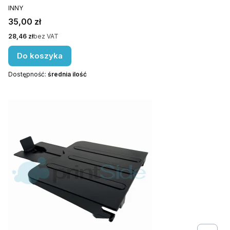
PRODUCENT
INNY
Cena
35,00 zł
Cena
28,46 zł
bez VAT
Do koszyka
Dostępność:
średnia ilość