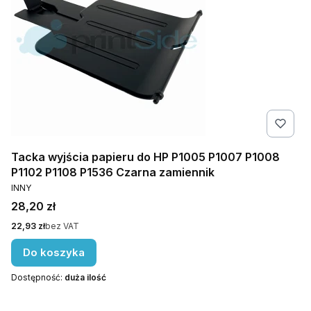
Tacka wyjścia papieru do HP P1005 P1007 P1008
P1102 P1108 P1536 Czarna zamiennik
PRODUCENT
INNY
Cena
28,20 zł
Cena
22,93 zł
bez VAT
Do koszyka
Dostępność:
duża ilość