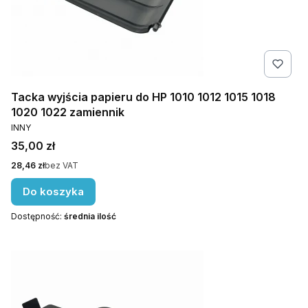
Tacka wyjścia papieru do HP 1010 1012 1015 1018
1020 1022 zamiennik
PRODUCENT
INNY
Cena
35,00 zł
Cena
28,46 zł
bez VAT
Do koszyka
Dostępność:
średnia ilość