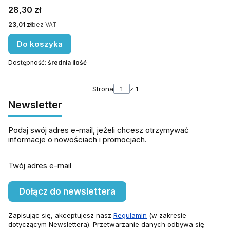
Cena
28,30 zł
Cena
23,01 zł
bez VAT
Do koszyka
Dostępność:
średnia ilość
Strona
z 1
Newsletter
Podaj swój adres e-mail, jeżeli chcesz otrzymywać
informacje o nowościach i promocjach.
Twój adres e-mail
Dołącz do newslettera
Zapisując się, akceptujesz nasz
Regulamin
(w zakresie
dotyczącym Newslettera). Przetwarzanie danych odbywa się