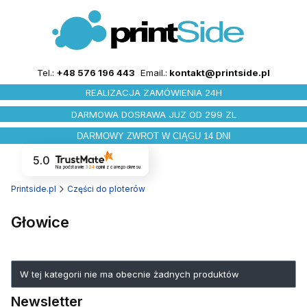
Tel.:
+48 576 196 443
Email.:
kontakt@printside.pl
REALIZACJA ZAMÓWIENIA 24H
DARMOWA DOSRAWA JUZ OD 299 ZL
DARMOWY ZWROT W CIĄGU 14 DNI
5.0
Na podstawie
324
opinii
z całego okresu
Printside.pl
Części do ploterów
Głowice
Lista produktów
W tej kategorii nie ma obecnie żadnych produktów
Newsletter