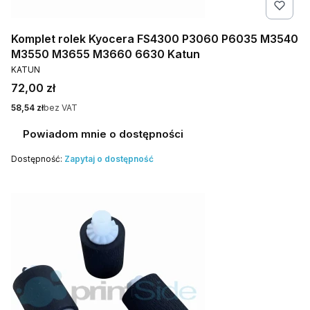
Komplet rolek Kyocera FS4300 P3060 P6035 M3540
M3550 M3655 M3660 6630 Katun
PRODUCENT
KATUN
Cena
72,00 zł
Cena
58,54 zł
bez VAT
Powiadom mnie o dostępności
Dostępność:
Zapytaj o dostępność