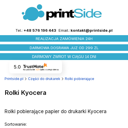
Tel.:
+48 576 196 443
Email.:
kontakt@printside.pl
REALIZACJA ZAMÓWIENIA 24H
DARMOWA DOSRAWA JUZ OD 299 ZL
DARMOWY ZWROT W CIĄGU 14 DNI
5.0
Na podstawie
325
opinii
z całego okresu
Printside.pl
Części do drukarek
Rolki pobierające
Rolki Kyocera
Rolki pobierające papier do drukarki Kyocera
Lista produktów
Sortowanie: