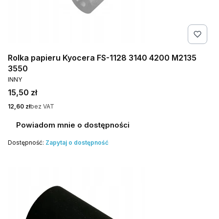
Rolka papieru Kyocera FS-1128 3140 4200 M2135
3550
PRODUCENT
INNY
Cena
15,50 zł
Cena
12,60 zł
bez VAT
Powiadom mnie o dostępności
Dostępność:
Zapytaj o dostępność