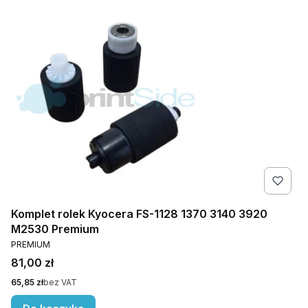
Komplet rolek Kyocera FS-1128 1370 3140 3920
M2530 Premium
PRODUCENT
PREMIUM
Cena
81,00 zł
Cena
65,85 zł
bez VAT