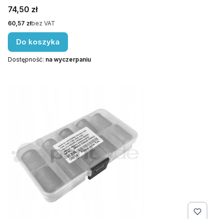
Cena
74,50 zł
Cena
60,57 zł
bez VAT
Do koszyka
Dostępność:
na wyczerpaniu