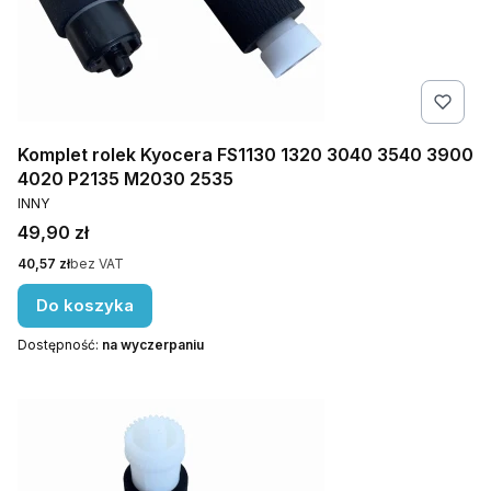
Komplet rolek Kyocera FS1130 1320 3040 3540 3900
4020 P2135 M2030 2535
PRODUCENT
INNY
Cena
49,90 zł
Cena
40,57 zł
bez VAT
Do koszyka
Dostępność:
na wyczerpaniu