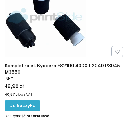
Komplet rolek Kyocera FS2100 4300 P2040 P3045
M3550
PRODUCENT
INNY
Cena
49,90 zł
Cena
40,57 zł
bez VAT
Do koszyka
Dostępność:
średnia ilość