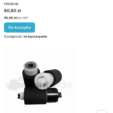
PRODUCENT
PREMIUM
Cena
80,80 zł
Cena
65,69 zł
bez VAT
Do koszyka
Dostępność:
na wyczerpaniu