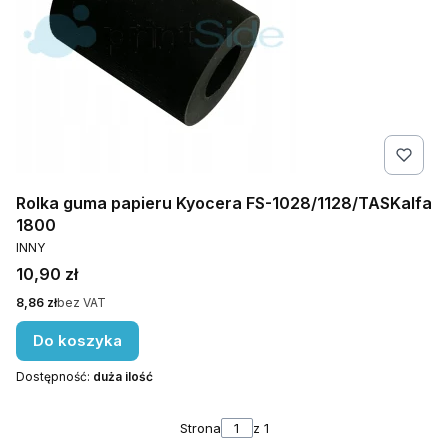
Rolka guma papieru Kyocera FS-1028/1128/TASKalfa
1800
PRODUCENT
INNY
Cena
10,90 zł
Cena
8,86 zł
bez VAT
Do koszyka
Dostępność:
duża ilość
Strona
z 1