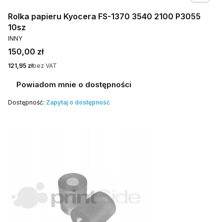
Rolka papieru Kyocera FS-1370 3540 2100 P3055
10sz
PRODUCENT
INNY
Cena
150,00 zł
Cena
121,95 zł
bez VAT
Powiadom mnie o dostępności
Dostępność:
Zapytaj o dostępność