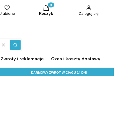
Produkty w koszyku: 0. Zobacz szczeg
Ulubione
Koszyk
Zaloguj się
Wyczyść
Szukaj
Zwroty i reklamacje
Czas i koszty dostawy
DARMOWY ZWROT W CIĄGU 14 DNI