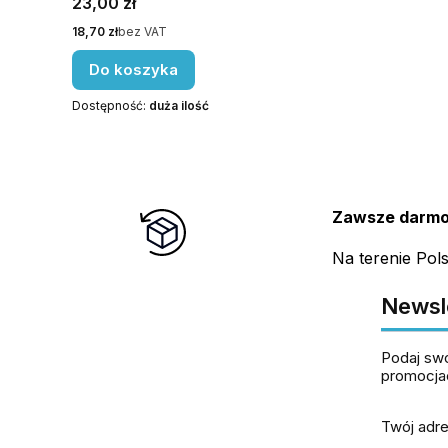
Cena
23,00 zł
Cena
18,70 zł
bez VAT
Do koszyka
Dostępność:
duża ilość
Zawsze darmo
Na terenie Pol
Newsl
Podaj swó
promocja
Twój adre