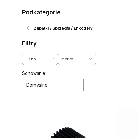
Podkategorie
Zębatki / Sprzęgła / Enkodery
Filtry
Cena
Marka
Koniec filtrów
Lista produktów
Sortowanie:
Domyślne