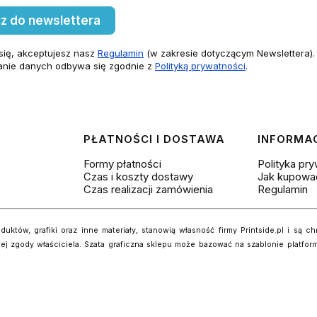
z do newslettera
się, akceptujesz nasz
Regulamin
(w zakresie dotyczącym Newslettera).
anie danych odbywa się zgodnie z
Polityką prywatności
.
PŁATNOŚCI I DOSTAWA
INFORMA
Formy płatności
Polityka pr
Czas i koszty dostawy
Jak kupowa
Czas realizacji zamówienia
Regulamin
uktów, grafiki oraz inne materiały, stanowią własność firmy Printside.pl i są c
 zgody właściciela. Szata graficzna sklepu może bazować na szablonie platform