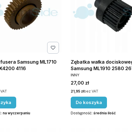
 fusera Samsung ML1710
Zębatka wałka dociskowe
X4200 4116
Samsung ML1910 2580 26
NT
PRODUCENT
INNY
Cena
27,00 zł
Cena
 VAT
21,95 zł
bez VAT
szyka
Do koszyka
ć:
na wyczerpaniu
Dostępność:
średnia ilość