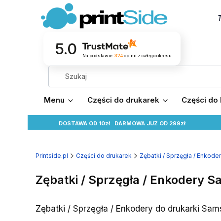
T
5.0
Na podstawie
324
opinii
z całego okresu
Menu
Części do drukarek
Części do
DOSTAWA OD 10zł
DARMOWA
JUZ OD 299zł
Printside.pl
Części do drukarek
Zębatki / Sprzęgła / Enkode
Zębatki / Sprzęgła / Enkodery 
Zębatki / Sprzęgła / Enkodery do drukarki Sa