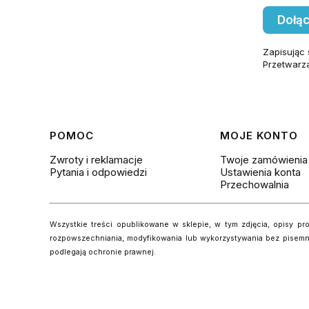
Dołąc
Zapisując 
Przetwarz
Linki w stopce
POMOC
MOJE KONTO
Zwroty i reklamacje
Twoje zamówienia
Pytania i odpowiedzi
Ustawienia konta
Przechowalnia
Wszystkie treści opublikowane w sklepie, w tym zdjęcia, opisy prod
rozpowszechniania, modyfikowania lub wykorzystywania bez pisemnej
podlegają ochronie prawnej.