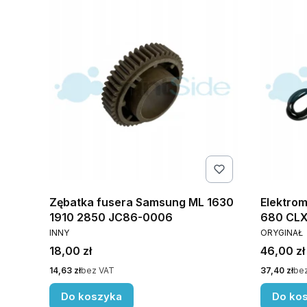
Zębatka fusera Samsung ML 1630
Elektro
1910 2850 JC86-0006
680 CLX 
PRODUCENT
PRODUCE
INNY
ORYGINAŁ
Cena
Cena
18,00 zł
46,00 zł
Cena
Cena
14,63 zł
bez VAT
37,40 zł
be
Do koszyka
Do ko