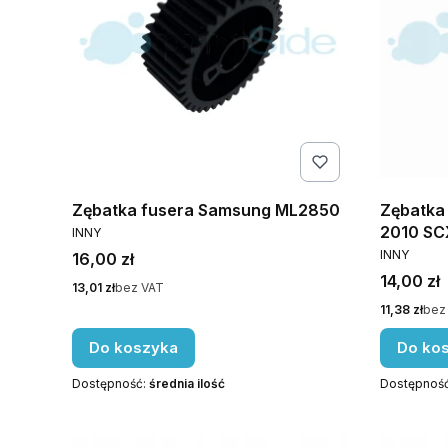
Zębatka fusera Samsung ML2850
Zębatka
PRODUCENT
2010 SC
INNY
PRODUCE
INNY
Cena
16,00 zł
Cena
14,00 zł
Cena
13,01 zł
bez VAT
Cena
11,38 zł
bez
Do koszyka
Do ko
Dostępność:
średnia ilość
Dostępnoś