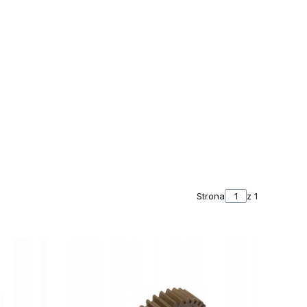
Strona
z 1