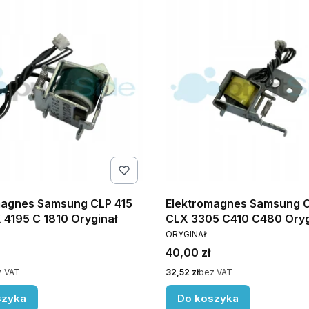
magnes Samsung CLP 415
Elektromagnes Samsung 
4195 C 1810 Oryginał
CLX 3305 C410 C480 Oryg
NT
PRODUCENT
ORYGINAŁ
Cena
40,00 zł
Cena
z VAT
32,52 zł
bez VAT
szyka
Do koszyka