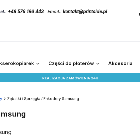
el
.:
+48 576 196 443
Email.:
kontakt@printside.pl
 kserokopiarek
Części do ploterów
Akcesoria
REALIZACJA ZAMÓWIENIA 24H
ry
Zębatki / Sprzęgła / Enkodery Samsung
Samsung
msung