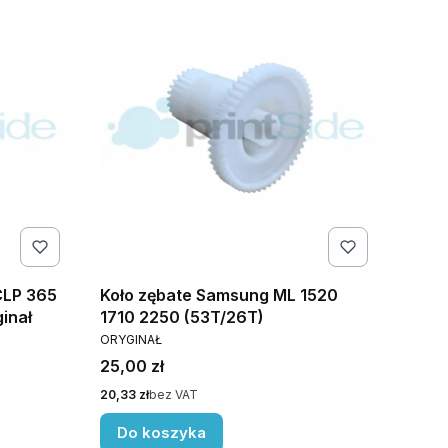
CLP 365
Koło zębate Samsung ML 1520
inał
1710 2250 (53T/26T)
PRODUCENT
ORYGINAŁ
Cena
25,00 zł
Cena
20,33 zł
bez VAT
Do koszyka