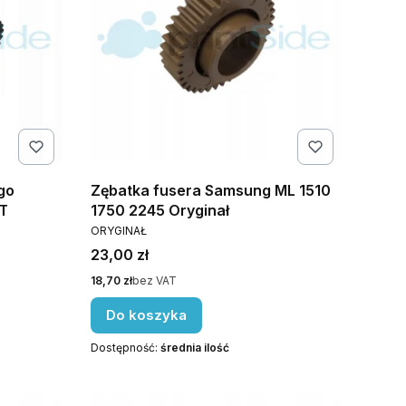
go
Zębatka fusera Samsung ML 1510
T
1750 2245 Oryginał
PRODUCENT
ORYGINAŁ
Cena
23,00 zł
Cena
18,70 zł
bez VAT
Do koszyka
Dostępność:
średnia ilość