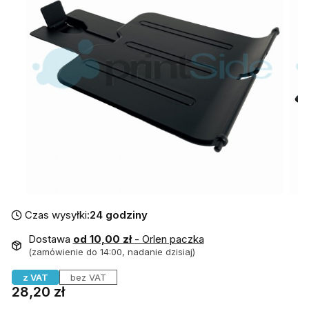
Czas wysyłki:
24 godziny
Dostawa
od 10,00 zł
- Orlen paczka
(zamówienie do 14:00, nadanie dzisiaj)
z VAT
bez VAT
Cena
28,20 zł