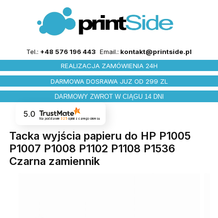
Tel.:
+48 576 196 443
Email.:
kontakt@printside.pl
REALIZACJA ZAMÓWIENIA 24H
DARMOWA DOSRAWA JUZ OD 299 ZL
DARMOWY ZWROT W CIĄGU 14 DNI
5.0
Na podstawie
325
opinii
z całego okresu
Tacka wyjścia papieru do HP P1005
P1007 P1008 P1102 P1108 P1536
Czarna zamiennik