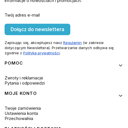
informacje o nowościach i promocjach.
Twój adres e-mail
Dołącz do newslettera
Zapisując się, akceptujesz nasz
Regulamin
(w zakresie
dotyczącym Newslettera). Przetwarzanie danych odbywa się
zgodnie z
Polityką prywatności
.
Linki w stopce
POMOC
Zwroty i reklamacje
Pytania i odpowiedzi
MOJE KONTO
Twoje zamówienia
Ustawienia konta
Przechowalnia