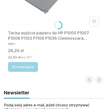
Tacka wyjścia papieru do HP P1005 P1007
P1008 P1102 P1108 P1536 Ciemnoszara
PRODUCENT
zamiennik
INNY
Cena
28,20 zł
Cena
22,93 zł
bez VAT
Do koszyka
Newsletter
Podaj swój adres e-mail, jeżeli chcesz otrzymywać