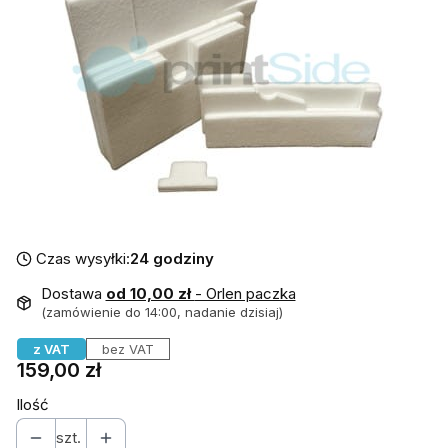
Czas wysyłki:
24 godziny
Dostawa
od 10,00 zł
- Orlen paczka
(zamówienie do 14:00, nadanie dzisiaj)
z VAT
bez VAT
Cena
159,00 zł
Ilość
szt.