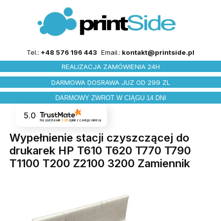
Tel.:
+48 576 196 443
Email.:
kontakt@printside.pl
REALIZACJA ZAMÓWIENIA 24H
DARMOWA DOSRAWA JUZ OD 299 ZL
DARMOWY ZWROT W CIĄGU 14 DNI
5.0
Na podstawie
326
opinii
z całego okresu
Wypełnienie stacji czyszczącej do
drukarek HP T610 T620 T770 T790
T1100 T200 Z2100 3200 Zamiennik