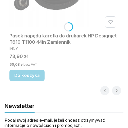
Pasek napędu karetki do drukarek HP Designjet
T610 T1100 44in Zamiennik
PRODUCENT
INNY
Cena
73,90 zł
Cena
60,08 zł
bez VAT
Do koszyka
Newsletter
Podaj swój adres e-mail, jeżeli chcesz otrzymywać
informacje o nowościach i promocjach.