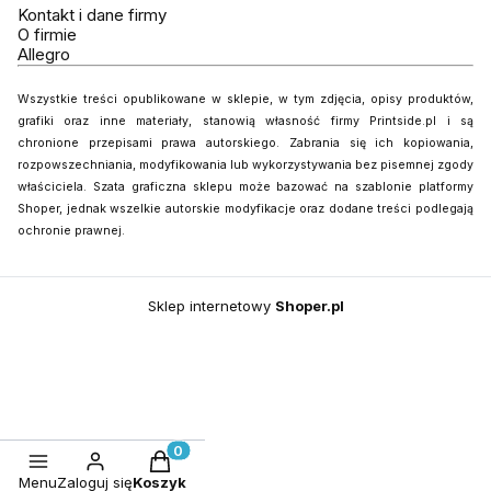
Kontakt i dane firmy
O firmie
Allegro
Wszystkie treści opublikowane w sklepie, w tym zdjęcia, opisy produktów,
grafiki oraz inne materiały, stanowią własność firmy Printside.pl i są
chronione przepisami prawa autorskiego. Zabrania się ich kopiowania,
rozpowszechniania, modyfikowania lub wykorzystywania bez pisemnej zgody
właściciela. Szata graficzna sklepu może bazować na szablonie platformy
Shoper, jednak wszelkie autorskie modyfikacje oraz dodane treści podlegają
ochronie prawnej.
Sklep internetowy
Shoper.pl
Produkty w koszyku: 0. Zobacz szczegó
Menu
Zaloguj się
Koszyk