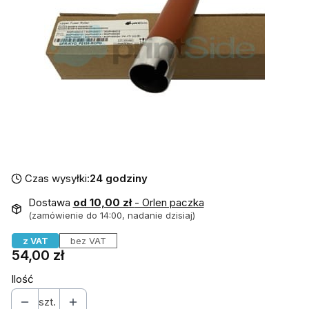
Czas wysyłki:
24 godziny
Dostawa
od 10,00 zł
- Orlen paczka
(zamówienie do 14:00, nadanie dzisiaj)
z VAT
bez VAT
Cena
54,00 zł
Ilość
szt.