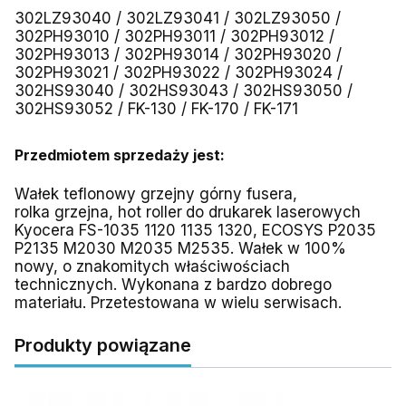
302LZ93040 / 302LZ93041 / 302LZ93050 /
302PH93010 / 302PH93011 / 302PH93012 /
302PH93013 / 302PH93014 / 302PH93020 /
302PH93021 / 302PH93022 / 302PH93024 /
302HS93040 / 302HS93043 / 302HS93050 /
302HS93052 / FK-130 / FK-170 / FK-171
Przedmiotem sprzedaży jest:
Wałek teflonowy grzejny górny fusera,
rolka grzejna, hot roller
do drukarek laserowych
Kyocera FS-1035 1120 1135 1320, ECOSYS P2035
P2135 M2030 M2035 M2535. Wałek w 100%
nowy, o znakomitych właściwościach
technicznych. Wykonana z bardzo dobrego
materiału. Przetestowana w wielu serwisach.
Produkty powiązane