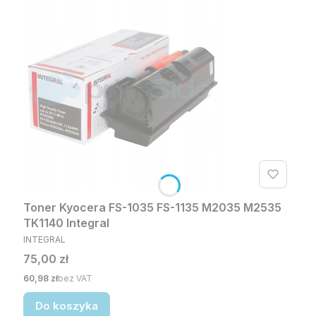
Toner Kyocera FS-1035 FS-1135 M2035 M2535
TK1140 Integral
PRODUCENT
INTEGRAL
Cena
75,00 zł
Cena
60,98 zł
bez VAT
Do koszyka