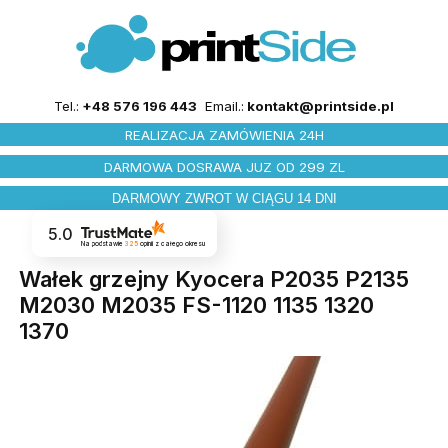
Tel.:
+48 576 196 443
Email.:
kontakt@printside.pl
REALIZACJA ZAMÓWIENIA 24H
DARMOWA DOSRAWA JUZ OD 299 ZL
DARMOWY ZWROT W CIĄGU 14 DNI
5.0
Na podstawie
325
opinii
z całego okresu
Wałek grzejny Kyocera P2035 P2135
M2030 M2035 FS-1120 1135 1320
1370