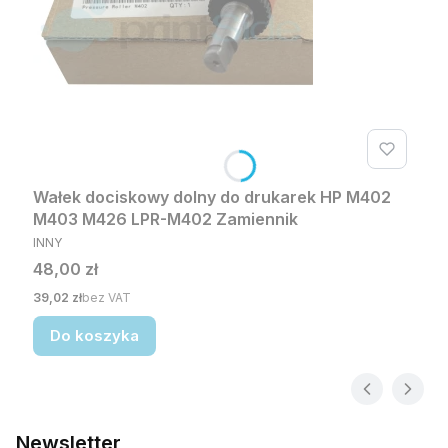
Wałek dociskowy dolny do drukarek HP M402
M403 M426 LPR-M402 Zamiennik
PRODUCENT
INNY
Cena
48,00 zł
Cena
39,02 zł
bez VAT
Do koszyka
Newsletter