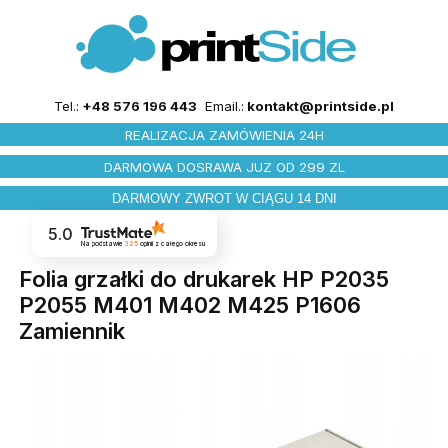
Tel.:
+48 576 196 443
Email.:
kontakt@printside.pl
REALIZACJA ZAMÓWIENIA 24H
DARMOWA DOSRAWA JUZ OD 299 ZL
DARMOWY ZWROT W CIĄGU 14 DNI
5.0
Na podstawie
325
opinii
z całego okresu
Folia grzałki do drukarek HP P2035
P2055 M401 M402 M425 P1606
Zamiennik