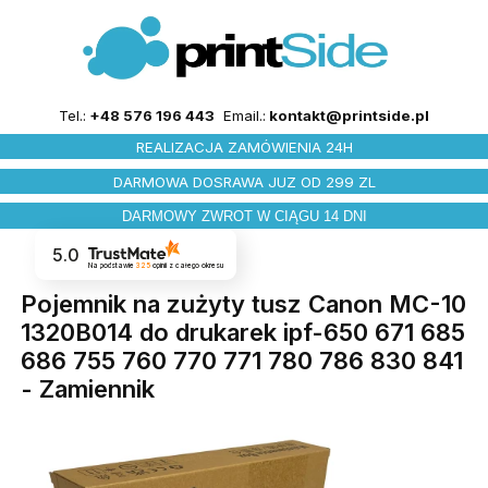
Tel.:
+48 576 196 443
Email.:
kontakt@printside.pl
REALIZACJA ZAMÓWIENIA 24H
DARMOWA DOSRAWA JUZ OD 299 ZL
DARMOWY ZWROT W CIĄGU 14 DNI
5.0
Na podstawie
325
opinii
z całego okresu
Pojemnik na zużyty tusz Canon MC-10
1320B014 do drukarek ipf-650 671 685
686 755 760 770 771 780 786 830 841
- Zamiennik