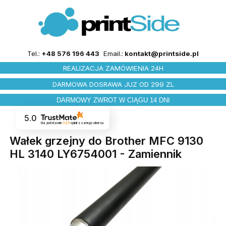
Tel.:
+48 576 196 443
Email.:
kontakt@printside.pl
REALIZACJA ZAMÓWIENIA 24H
DARMOWA DOSRAWA JUZ OD 299 ZL
DARMOWY ZWROT W CIĄGU 14 DNI
5.0
Na podstawie
325
opinii
z całego okresu
Wałek grzejny do Brother MFC 9130
HL 3140 LY6754001 - Zamiennik