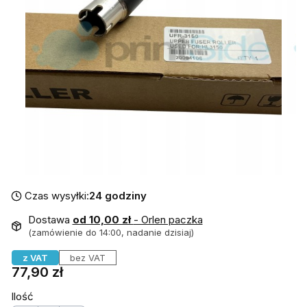
Czas wysyłki:
24 godziny
Dostawa
od 10,00 zł
- Orlen paczka
(zamówienie do 14:00, nadanie dzisiaj)
z VAT
bez VAT
Cena
77,90 zł
Ilość