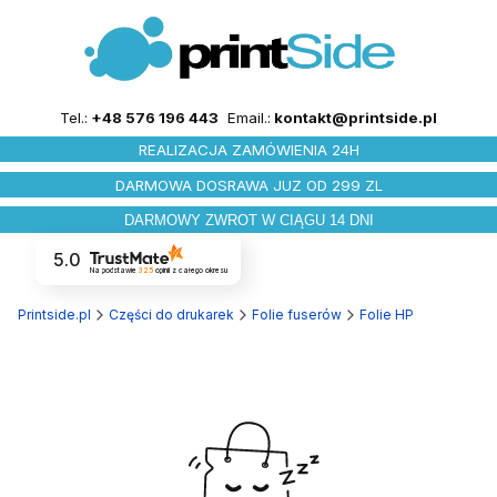
Tel.:
+48 576 196 443
Email.:
kontakt@printside.pl
REALIZACJA ZAMÓWIENIA 24H
DARMOWA DOSRAWA JUZ OD 299 ZL
DARMOWY ZWROT W CIĄGU 14 DNI
5.0
Na podstawie
325
opinii
z całego okresu
Printside.pl
Części do drukarek
Folie fuserów
Folie HP