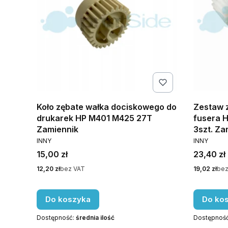
Koło zębate wałka dociskowego do
Zestaw 
drukarek HP M401 M425 27T
fusera 
Zamiennik
3szt. Za
PRODUCENT
PRODUCE
INNY
INNY
Cena
Cena
15,00 zł
23,40 zł
Cena
Cena
12,20 zł
bez VAT
19,02 zł
bez
Do koszyka
Do ko
Dostępność:
średnia ilość
Dostępnoś