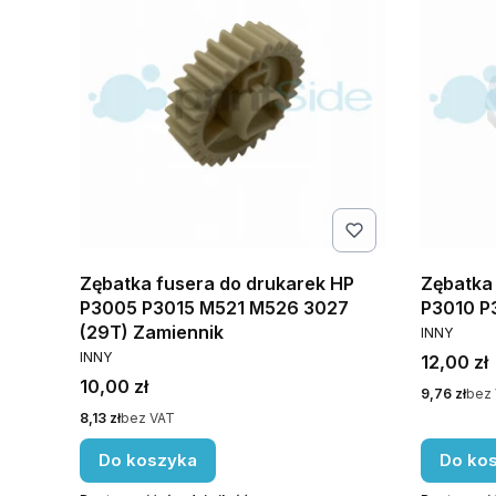
Zębatka fusera do drukarek HP
Zębatka
P3005 P3015 M521 M526 3027
P3010 P
PRODUCE
(29T) Zamiennik
INNY
PRODUCENT
INNY
Cena
12,00 zł
Cena
10,00 zł
Cena
9,76 zł
bez
Cena
8,13 zł
bez VAT
Do koszyka
Do ko