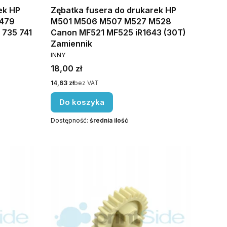
ek HP
Zębatka fusera do drukarek HP
479
M501 M506 M507 M527 M528
 735 741
Canon MF521 MF525 iR1643 (30T)
Zamiennik
PRODUCENT
INNY
Cena
18,00 zł
Cena
14,63 zł
bez VAT
Do koszyka
Dostępność:
średnia ilość