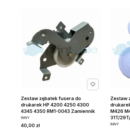
Zestaw zębatek fusera do
Zestaw 
drukarek HP 4200 4250 4300
drukare
4345 4350 RM1-0043 Zamiennik
M426 M4
PRODUCENT
31T/29T
INNY
PRODUCE
INNY
Cena
40,00 zł