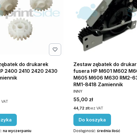
zębatek do drukarek
Zestaw zębatek do druka
HP 2400 2410 2420 2430
fusera HP M601 M602 M
miennik
M605 M606 M630 RM2-63
NT
RM1-8418 Zamiennik
PRODUCENT
INNY
Cena
55,00 zł
 VAT
Cena
44,72 zł
bez VAT
szyka
Do koszyka
ć:
na wyczerpaniu
Dostępność:
średnia ilość