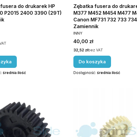
 fusera do drukarek HP
Zębatka fusera do drukar
20 P2015 2400 3390 (29T)
M377 M452 M454 M477 M
ik
Canon MF731 732 733 734
NT
Zamiennik
PRODUCENT
INNY
Cena
40,00 zł
VAT
Cena
32,52 zł
bez VAT
szyka
Do koszyka
ć:
średnia ilość
Dostępność:
średnia ilość