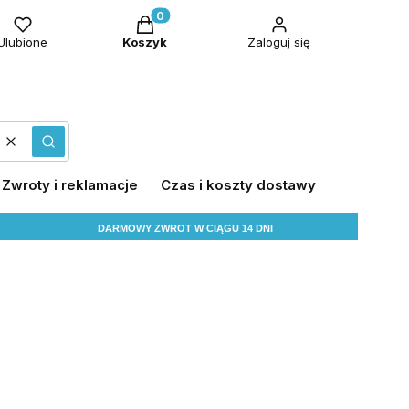
Produkty w koszyku: 0. Zobacz szczeg
Ulubione
Koszyk
Zaloguj się
Wyczyść
Szukaj
Zwroty i reklamacje
Czas i koszty dostawy
DARMOWY ZWROT W CIĄGU 14 DNI