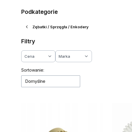
Podkategorie
Zębatki / Sprzęgła / Enkodery
Filtry
Cena
Marka
Koniec filtrów
Lista produktów
Sortowanie:
Domyślne