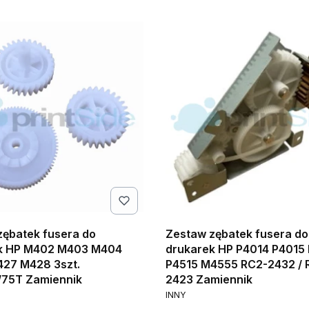
zębatek fusera do
Zestaw zębatek fusera do
k HP M402 M403 M404
drukarek HP P4014 P4015
27 M428 3szt.
P4515 M4555 RC2-2432 / 
/75T Zamiennik
2423 Zamiennik
NT
PRODUCENT
INNY