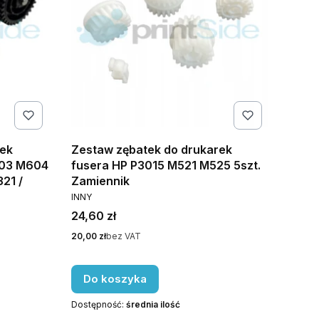
rek
Zestaw zębatek do drukarek
603 M604
fusera HP P3015 M521 M525 5szt.
21 /
Zamiennik
PRODUCENT
INNY
Cena
24,60 zł
Cena
20,00 zł
bez VAT
Do koszyka
Dostępność:
średnia ilość