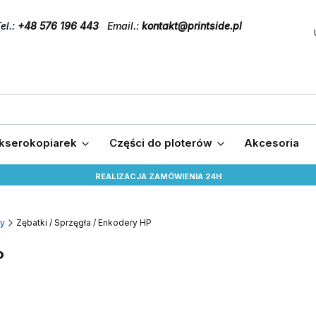
el
.:
+48 576 196 443
Email.:
kontakt@printside.pl
 kserokopiarek
Części do ploterów
Akcesoria
REALIZACJA ZAMÓWIENIA 24H
ry
Zębatki / Sprzęgła / Enkodery HP
P