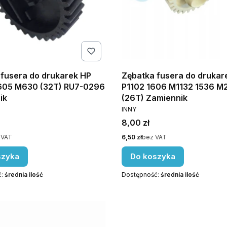
 fusera do drukarek HP
Zębatka fusera do drukar
05 M630 (32T) RU7-0296
P1102 1606 M1132 1536 M
ik
(26T) Zamiennik
NT
PRODUCENT
INNY
Cena
8,00 zł
Cena
 VAT
6,50 zł
bez VAT
szyka
Do koszyka
ć:
średnia ilość
Dostępność:
średnia ilość