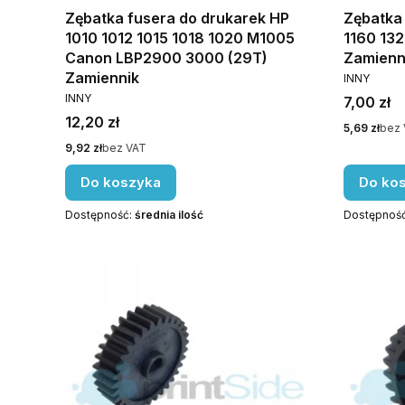
Zębatka fusera do drukarek HP
Zębatka
1010 1012 1015 1018 1020 M1005
1160 13
Canon LBP2900 3000 (29T)
Zamienn
PRODUCE
Zamiennik
INNY
PRODUCENT
INNY
Cena
7,00 zł
Cena
12,20 zł
Cena
5,69 zł
bez 
Cena
9,92 zł
bez VAT
Do koszyka
Do ko
Dostępność:
średnia ilość
Dostępnoś