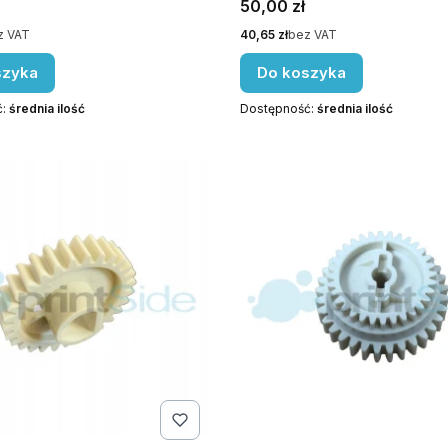
Cena
50,00 zł
Cena
z VAT
40,65 zł
bez VAT
szyka
Do koszyka
ć:
średnia ilość
Dostępność:
średnia ilość