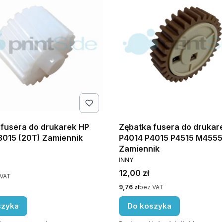
 fusera do drukarek HP
Zębatka fusera do drukar
3015 (20T) Zamiennik
P4014 P4015 P4515 M4555
NT
Zamiennik
PRODUCENT
INNY
Cena
12,00 zł
 VAT
Cena
9,76 zł
bez VAT
szyka
Do koszyka