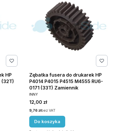
ek HP
Zębatka fusera do drukarek HP
 (32T)
P4014 P4015 P4515 M4555 RU6-
0171 (33T) Zamiennik
PRODUCENT
INNY
Cena
12,00 zł
Cena
9,76 zł
bez VAT
Do koszyka