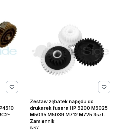
Zestaw zębatek napędu do
 P4510
drukarek fusera HP 5200 M5025
RC2-
M5035 M5039 M712 M725 3szt.
Zamiennik
PRODUCENT
INNY