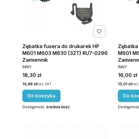
Zębatka fusera do drukarek HP
Zębatka
M601 M603 M630 (32T) RU7-0296
M601 M6
Zamiennik
Zamienn
PRODUCENT
PRODUCE
INNY
INNY
Cena
Cena
18,30 zł
16,00 zł
Cena
Cena
14,88 zł
bez VAT
13,01 zł
bez
Do koszyka
Do ko
Dostępność:
średnia ilość
Dostępnoś