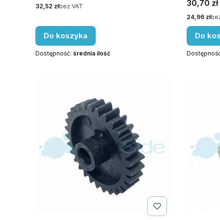
Cena
30,70 zł
Cena
32,52 zł
bez VAT
Cena
24,96 zł
be
Do koszyka
Do ko
Dostępność:
średnia ilość
Dostępnoś