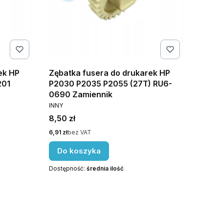
ek HP
Zębatka fusera do drukarek HP
201
P2030 P2035 P2055 (27T) RU6-
0690 Zamiennik
PRODUCENT
INNY
Cena
8,50 zł
Cena
6,91 zł
bez VAT
Do koszyka
Dostępność:
średnia ilość