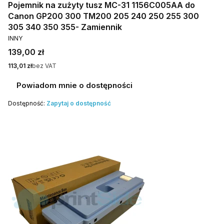
Pojemnik na zużyty tusz MC-31 1156C005AA do
Canon GP200 300 TM200 205 240 250 255 300
305 340 350 355- Zamiennik
PRODUCENT
INNY
Cena
139,00 zł
Cena
113,01 zł
bez VAT
Powiadom mnie o dostępności
Dostępność:
Zapytaj o dostępność