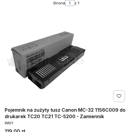
Strona
z 1
Pojemnik na zużyty tusz Canon MC-32 1156C009 do
drukarek TC20 TC21 TC-5200 - Zamiennik
PRODUCENT
INNY
Cena
119,00 zł