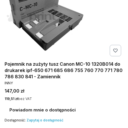
Pojemnik na zużyty tusz Canon MC-10 1320B014 do
drukarek ipf-650 671 685 686 755 760 770 771 780
786 830 841 - Zamiennik
PRODUCENT
INNY
Cena
147,00 zł
Cena
119,51 zł
bez VAT
Powiadom mnie o dostępności
Dostępność:
Zapytaj o dostępność