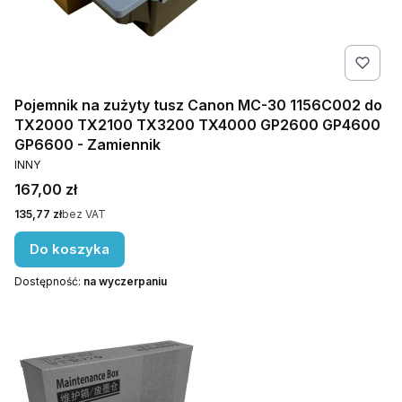
Pojemnik na zużyty tusz Canon MC-30 1156C002 do
TX2000 TX2100 TX3200 TX4000 GP2600 GP4600
GP6600 - Zamiennik
PRODUCENT
INNY
Cena
167,00 zł
Cena
135,77 zł
bez VAT
Do koszyka
Dostępność:
na wyczerpaniu