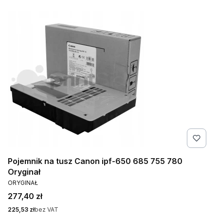
Pojemnik na tusz Canon ipf-650 685 755 780
Oryginał
PRODUCENT
ORYGINAŁ
Cena
277,40 zł
Cena
225,53 zł
bez VAT