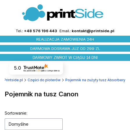
Tel.:
+48 576 196 443
Email.:
kontakt@printside.pl
REALIZACJA ZAMÓWIENIA 24H
DARMOWA DOSRAWA JUZ OD 299 ZL
DARMOWY ZWROT W CIĄGU 14 DNI
5.0
Na podstawie
325
opinii
z całego okresu
Printside.pl
Części do ploterów
Pojemnik na zużyty tusz Absorbery
Pojemnik na tusz Canon
Lista produktów
Sortowanie:
Domyślne