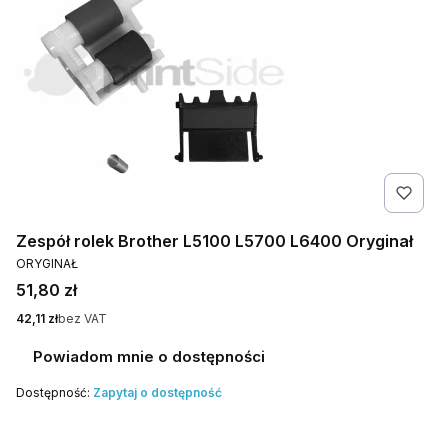
Zespół rolek Brother L5100 L5700 L6400 Oryginał
PRODUCENT
ORYGINAŁ
Cena
51,80 zł
Cena
42,11 zł
bez VAT
Powiadom mnie o dostępności
Dostępność:
Zapytaj o dostępność