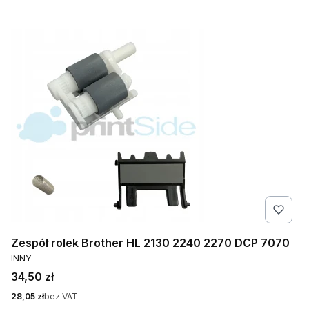
Zespół rolek Brother HL 2130 2240 2270 DCP 7070
PRODUCENT
INNY
Cena
34,50 zł
Cena
28,05 zł
bez VAT