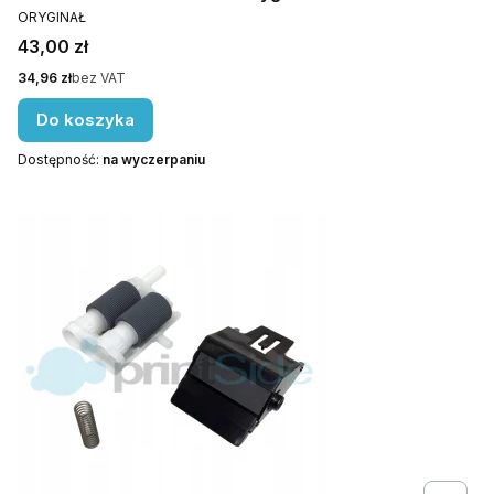
PRODUCENT
ORYGINAŁ
Cena
43,00 zł
Cena
34,96 zł
bez VAT
Do koszyka
Dostępność:
na wyczerpaniu