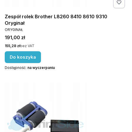
Zespół rolek Brother L8260 8410 8610 9310
Oryginał
PRODUCENT
ORYGINAŁ
Cena
191,00 zł
Cena
155,28 zł
bez VAT
Do koszyka
Dostępność:
na wyczerpaniu