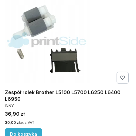
Zespół rolek Brother L5100 L5700 L6250 L6400
L6950
PRODUCENT
INNY
Cena
36,90 zł
Cena
30,00 zł
bez VAT
Do koszyka