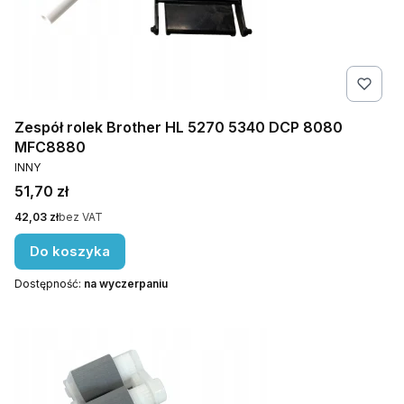
Zespół rolek Brother HL 5270 5340 DCP 8080
MFC8880
PRODUCENT
INNY
Cena
51,70 zł
Cena
42,03 zł
bez VAT
Do koszyka
Dostępność:
na wyczerpaniu