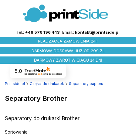
Tel.:
+48 576 196 443
Email.:
kontakt@printside.pl
REALIZACJA ZAMÓWIENIA 24H
DARMOWA DOSRAWA JUZ OD 299 ZL
DARMOWY ZWROT W CIĄGU 14 DNI
5.0
Na podstawie
325
opinii
z całego okresu
Printside.pl
Części do drukarek
Separatory papieru
Separatory Brother
Separatory do drukarki Brother
Lista produktów
Sortowanie: