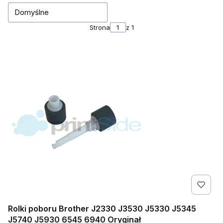
Domyślne
Strona
z 1
Rolki poboru Brother J2330 J3530 J5330 J5345
J5740 J5930 6545 6940 Oryginał