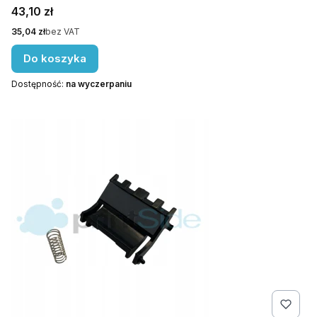
Cena
43,10 zł
Cena
35,04 zł
bez VAT
Do koszyka
Dostępność:
na wyczerpaniu