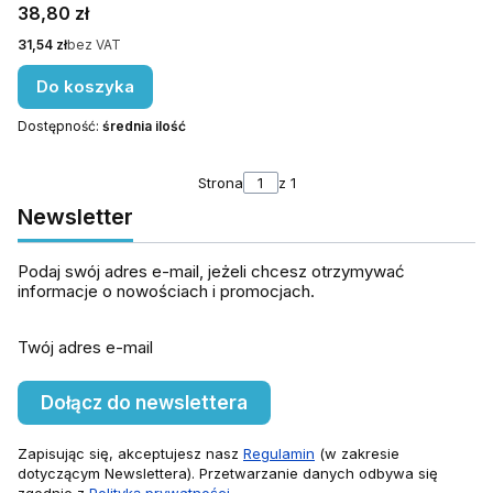
Cena
38,80 zł
Cena
31,54 zł
bez VAT
Do koszyka
Dostępność:
średnia ilość
Strona
z 1
Newsletter
Podaj swój adres e-mail, jeżeli chcesz otrzymywać
informacje o nowościach i promocjach.
Twój adres e-mail
Dołącz do newslettera
Zapisując się, akceptujesz nasz
Regulamin
(w zakresie
dotyczącym Newslettera). Przetwarzanie danych odbywa się