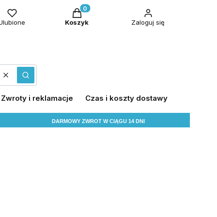
Produkty w koszyku: 0. Zobacz szczeg
Ulubione
Koszyk
Zaloguj się
Wyczyść
Szukaj
Zwroty i reklamacje
Czas i koszty dostawy
DARMOWY ZWROT W CIĄGU 14 DNI