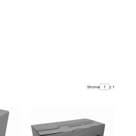
Strona
z 1