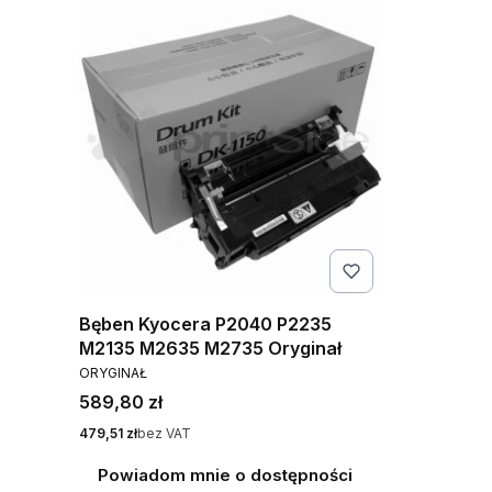
Bęben Kyocera P2040 P2235
M2135 M2635 M2735 Oryginał
PRODUCENT
ORYGINAŁ
Cena
589,80 zł
Cena
479,51 zł
bez VAT
Powiadom mnie o dostępności