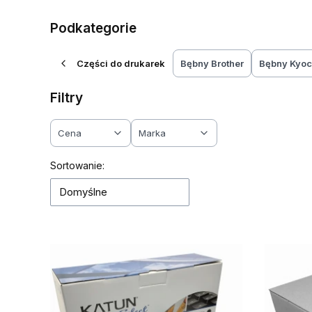
Podkategorie
Części do drukarek
Bębny Brother
Bębny Kyoc
Filtry
Cena
Marka
Koniec filtrów
Lista produktów
Sortowanie:
Domyślne