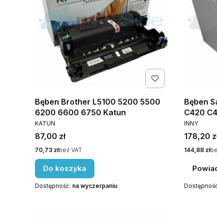
Bęben Brother L5100 5200 5500
Bęben S
6200 6600 6750 Katun
C420 C
PRODUCENT
PRODUCE
KATUN
INNY
Cena
Cena
87,00 zł
178,20 z
Cena
Cena
70,73 zł
bez VAT
144,88 zł
be
Do koszyka
Powia
Dostępność:
na wyczerpaniu
Dostępnoś