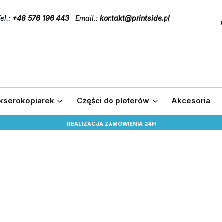
el
.:
+48 576 196 443
Email.:
kontakt@printside.pl
 kserokopiarek
Części do ploterów
Akcesoria
REALIZACJA ZAMÓWIENIA 24H