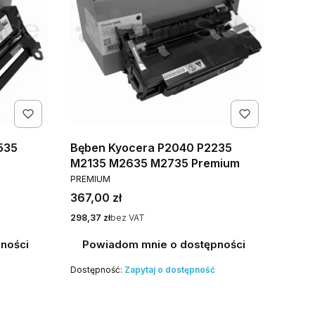
535
Bęben Kyocera P2040 P2235
M2135 M2635 M2735 Premium
PRODUCENT
PREMIUM
Cena
367,00 zł
Cena
298,37 zł
bez VAT
ności
Powiadom mnie o dostępności
Dostępność:
Zapytaj o dostępność