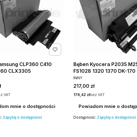
amsung CLP360 C410
Bęben Kyocera P2035 M2
460 CLX3305
FS1028 1320 1370 DK-170
NT
PRODUCENT
INNY
Cena
ł
217,00 zł
Cena
z VAT
176,42 zł
bez VAT
dom mnie o dostępności
Powiadom mnie o dostęp
ć:
Zapytaj o dostępność
Dostępność:
Zapytaj o dostępność